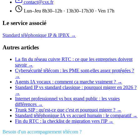
contact@csx.fr
Lun–Jeu 8h30–12h · 13h30–17h30 · Ven 17h
Le service associé
Standard téléphonique IP & IPBX
→
Autres articles
La fin du réseau cuivre RTC : ce que les entreprises doivent
savoir
→
Cybersécurité télécom : les PME sont-elles assez protégées ?
→
Agents IA vocaux : comment ça marche vraiment ?
→
Standard IP vs standard classique : pourquoi migrer en 2026 ?
→
Internet professionnel vs box grand public : les vraies
différences
→
Trunk SIP : qu'est-ce que c'est et pourquoi migrer ?
→
Standard téléphonique IA vs accueil humain : le comparatif
→
Fin du RTC : la checklist de migration vers l'IP
→
Besoin d'un accompagnement télécom ?