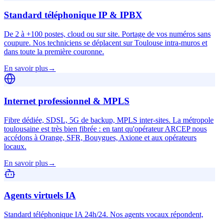
Standard téléphonique IP & IPBX
De 2 à +100 postes, cloud ou sur site. Portage de vos numéros sans
coupure. Nos techniciens se déplacent sur Toulouse intra-muros et
dans toute la première couronne.
En savoir plus
→
Internet professionnel & MPLS
Fibre dédiée, SDSL, 5G de backup, MPLS inter-sites. La métropole
toulousaine est très bien fibrée : en tant qu'opérateur ARCEP nous
accédons à Orange, SFR, Bouygues, Axione et aux opérateurs
locaux.
En savoir plus
→
Agents virtuels IA
Standard téléphonique IA 24h/24. Nos agents vocaux répondent,