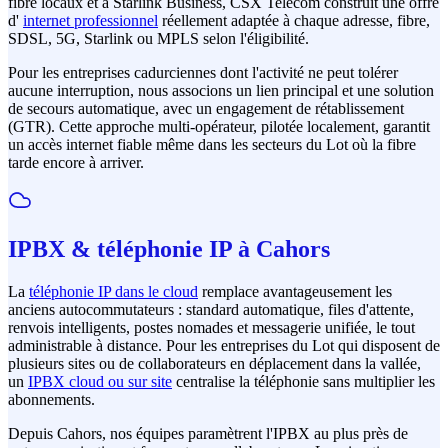
fibre locaux et à Starlink Business, CSX Telecom construit une offre
d'
internet professionnel
réellement adaptée à chaque adresse, fibre,
SDSL, 5G, Starlink ou MPLS selon l'éligibilité.
Pour les entreprises cadurciennes dont l'activité ne peut tolérer
aucune interruption, nous associons un lien principal et une solution
de secours automatique, avec un engagement de rétablissement
(GTR). Cette approche multi-opérateur, pilotée localement, garantit
un accès internet fiable même dans les secteurs du Lot où la fibre
tarde encore à arriver.
IPBX & téléphonie IP à Cahors
La
téléphonie IP dans le cloud
remplace avantageusement les
anciens autocommutateurs : standard automatique, files d'attente,
renvois intelligents, postes nomades et messagerie unifiée, le tout
administrable à distance. Pour les entreprises du Lot qui disposent de
plusieurs sites ou de collaborateurs en déplacement dans la vallée,
un
IPBX cloud ou sur site
centralise la téléphonie sans multiplier les
abonnements.
Depuis Cahors, nos équipes paramètrent l'IPBX au plus près de